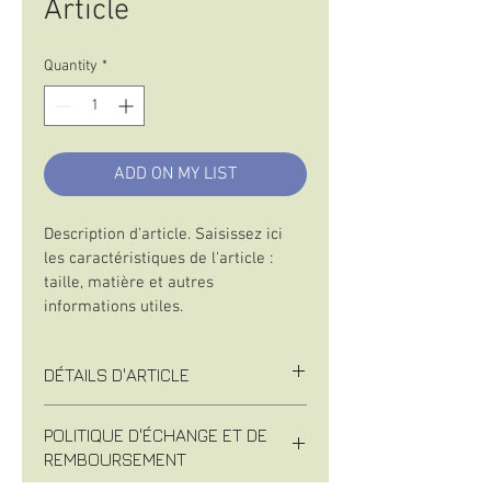
Article
Quantity
*
ADD ON MY LIST
Description d'article. Saisissez ici 
les caractéristiques de l'article : 
taille, matière et autres 
informations utiles.
DÉTAILS D'ARTICLE
Détails d'article. Saisissez ici les 
POLITIQUE D'ÉCHANGE ET DE
caractéristiques de l'article : taille, 
REMBOURSEMENT
matière et autres détails utiles. Cet 
emplacement est idéal pour expliquer 